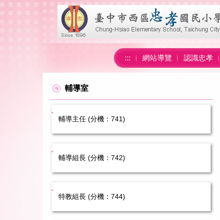
跳
到
主
要
內
:::
網站導覽
認識忠孝
容
區
輔導室
輔導主任 (分機：741)
輔導組長 (分機：742)
特教組長 (分機：744)