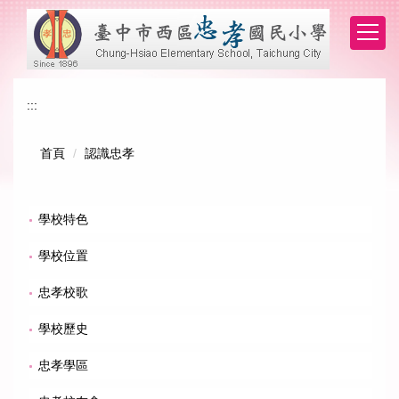
跳
到
主
要
內
:::
容
區
首頁
認識忠孝
學校特色
學校位置
忠孝校歌
學校歷史
忠孝學區