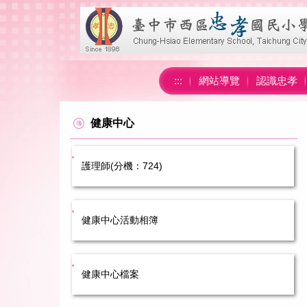
跳
到
主
要
內
:::
網站導覽
認識忠孝
容
區
健康中心
護理師(分機：724)
健康中心活動相簿
健康中心檔案