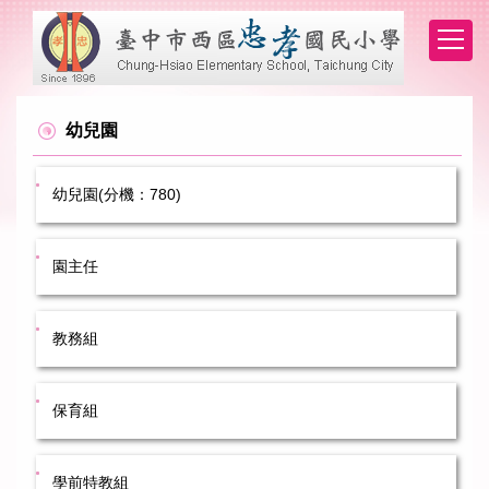
跳
到
主
要
內
容
幼兒園
區
幼兒園(分機：780)
園主任
教務組
保育組
學前特教組