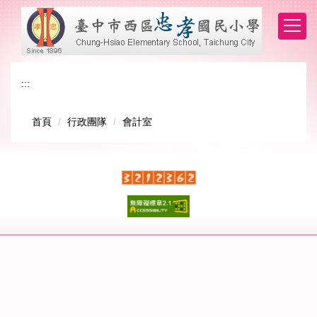
跳
到
主
要
內
:::
容
區
首頁
行政團隊
會計室