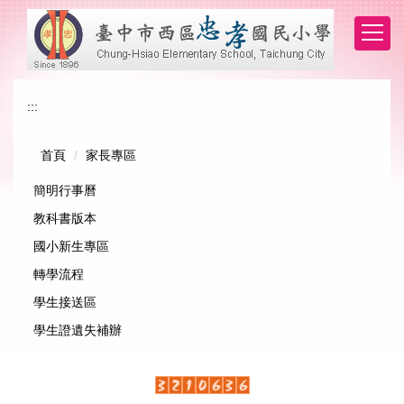
跳
到
主
要
內
:::
容
區
首頁
家長專區
簡明行事曆
教科書版本
國小新生專區
轉學流程
學生接送區
學生證遺失補辦